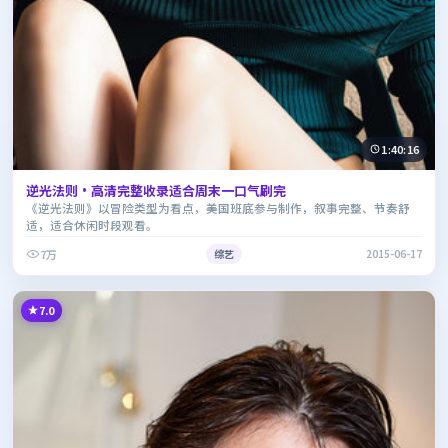
1:40:16
逆光法则·高清完整收录适合周末一口气刷完
《逆光法则》以冒险类型为看点，美国班底参与制作，叙事完整、节奏舒
适，适合休闲时段观看。
7万
综艺
2015-06-17
7.0