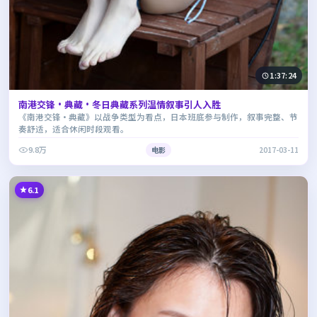
1:37:24
南港交锋·典藏·冬日典藏系列温情叙事引人入胜
《南港交锋·典藏》以战争类型为看点，日本班底参与制作，叙事完整、节
奏舒适，适合休闲时段观看。
9.8万
电影
2017-03-11
6.1