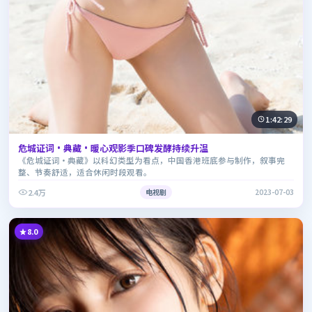
1:42:29
危城证词·典藏·暖心观影季口碑发酵持续升温
《危城证词·典藏》以科幻类型为看点，中国香港班底参与制作，叙事完
整、节奏舒适，适合休闲时段观看。
2.4万
电视剧
2023-07-03
8.0