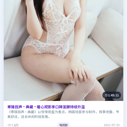
1:45:11
寒锋回声·典藏·暖心观影季口碑发酵持续升温
《寒锋回声·典藏》以惊悚类型为看点，韩国班底参与制作，叙事完整、节
奏舒适，适合休闲时段观看。
7.8万
电视剧
2021-07-23