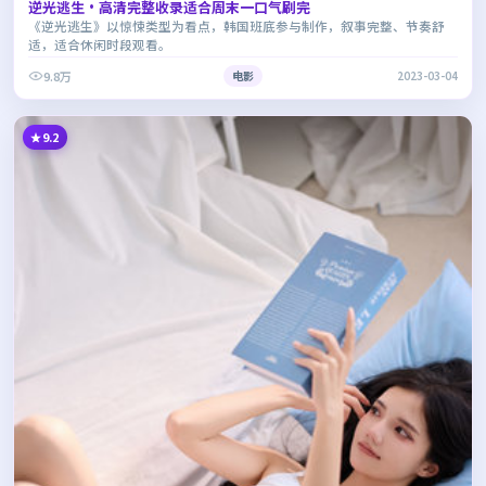
逆光逃生·高清完整收录适合周末一口气刷完
《逆光逃生》以惊悚类型为看点，韩国班底参与制作，叙事完整、节奏舒
适，适合休闲时段观看。
9.8万
电影
2023-03-04
9.2