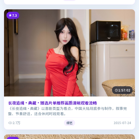
7.3
1:57:02
长夜追缉·典藏·臻选片单推荐画质清晰观看流畅
《长夜追缉·典藏》以喜剧类型为看点，中国大陆班底参与制作，叙事完
整、节奏舒适，适合休闲时段观看。
2.7万
综艺
2015-07-24