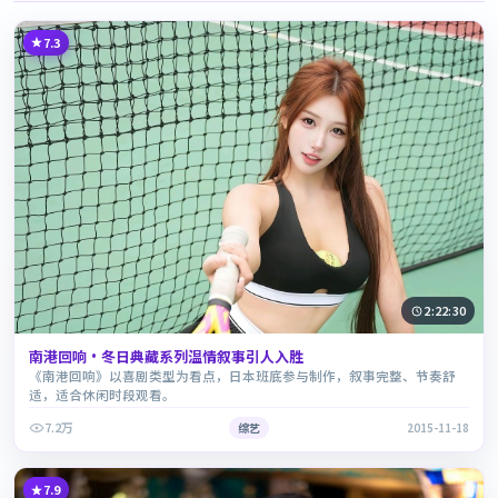
7.3
2:22:30
南港回响·冬日典藏系列温情叙事引人入胜
《南港回响》以喜剧类型为看点，日本班底参与制作，叙事完整、节奏舒
适，适合休闲时段观看。
7.2万
综艺
2015-11-18
7.9