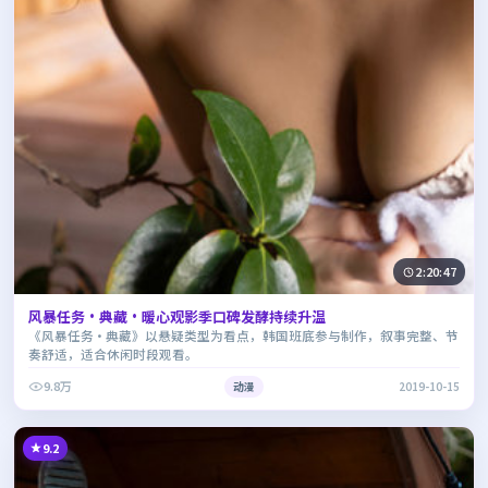
2:20:47
风暴任务·典藏·暖心观影季口碑发酵持续升温
《风暴任务·典藏》以悬疑类型为看点，韩国班底参与制作，叙事完整、节
奏舒适，适合休闲时段观看。
9.8万
动漫
2019-10-15
9.2