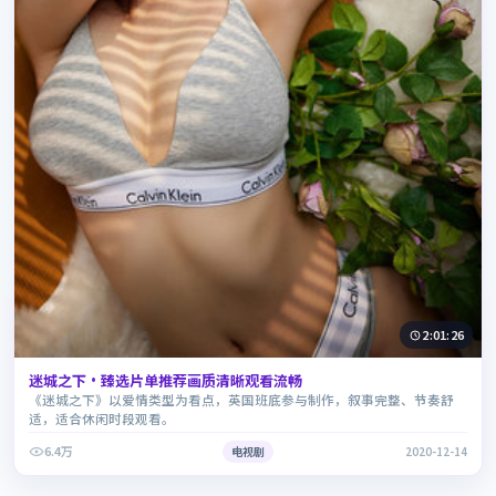
2:01:26
迷城之下·臻选片单推荐画质清晰观看流畅
《迷城之下》以爱情类型为看点，英国班底参与制作，叙事完整、节奏舒
适，适合休闲时段观看。
6.4万
电视剧
2020-12-14