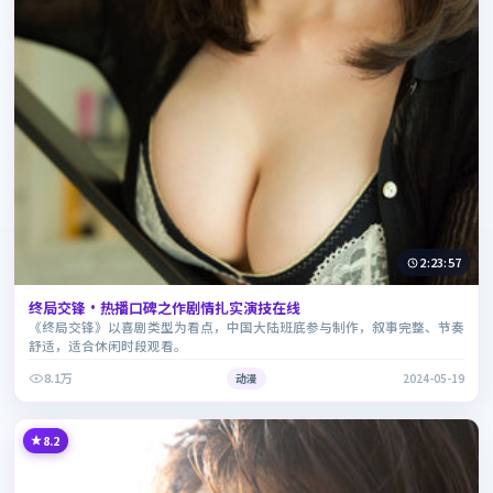
2:23:57
终局交锋·热播口碑之作剧情扎实演技在线
《终局交锋》以喜剧类型为看点，中国大陆班底参与制作，叙事完整、节奏
舒适，适合休闲时段观看。
8.1万
动漫
2024-05-19
8.2