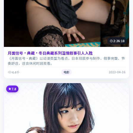
2:26:18
月面信号·典藏·冬日典藏系列温情叙事引人入胜
《月面信号·典藏》以动漫类型为看点，日本班底参与制作，叙事完整、节
奏舒适，适合休闲时段观看。
4.4千
电影
2023-04-16
7.8