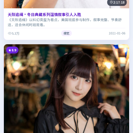
2:17:18
天际追缉·冬日典藏系列温情叙事引人入胜
《天际追缉》以科幻类型为看点，美国班底参与制作，叙事完整、节奏舒
适，适合休闲时段观看。
5.3万
综艺
2021-01-06
8.9