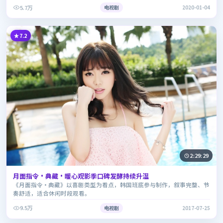
5.7万
电视剧
2020-01-04
7.2
2:29:29
月面指令·典藏·暖心观影季口碑发酵持续升温
《月面指令·典藏》以喜剧类型为看点，韩国班底参与制作，叙事完整、节
奏舒适，适合休闲时段观看。
9.5万
电视剧
2017-07-25