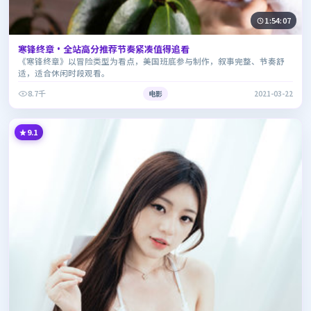
1:54:07
寒锋终章·全站高分推荐节奏紧凑值得追看
《寒锋终章》以冒险类型为看点，美国班底参与制作，叙事完整、节奏舒
适，适合休闲时段观看。
8.7千
电影
2021-03-22
9.1