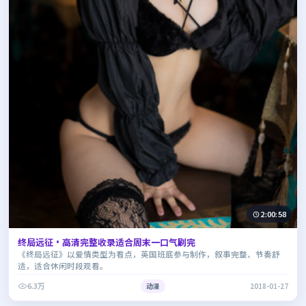
2:00:58
终局远征·高清完整收录适合周末一口气刷完
《终局远征》以爱情类型为看点，英国班底参与制作，叙事完整、节奏舒
适，适合休闲时段观看。
6.3万
动漫
2018-01-27